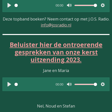
n
y
e
t
00:00
g
P
M
S
i
s
l
u
e
Deze topband boeken? Neem contact op met J.O.S. Radio.
n
a
t
t
info@josradio.nl
g
y
e
t
s
i
Beluister hier de ontroerende
n
gesprekken van onze kerst
g
s
uitzending 2023.
Jane en Maria
00:00
P
M
S
l
u
e
a
t
t
Nel, Noud en Stefan
y
e
t