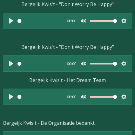
g
a
t
t
Bergeijk Kwis't - "Don't Worry Be Happy
"
s
y
e
t
i
00:00
n
P
M
S
g
l
u
e
s
a
t
t
Bergeijk Kwis't - "Don't Worry Be Happy"
y
e
t
i
00:00
n
P
M
S
g
l
u
e
Bergeijk Kwis't - Het Dream Team
s
a
t
t
y
e
t
00:00
i
P
M
S
n
l
u
e
g
a
t
t
Bergeijk Kwis't - De Organisatie bedankt.
.
s
y
e
t