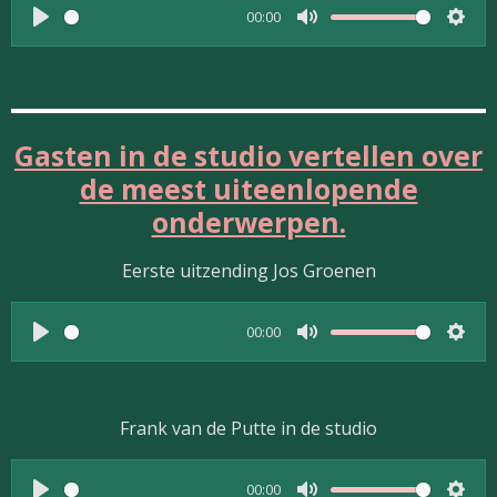
i
00:00
n
P
M
S
g
l
u
e
s
a
t
t
y
e
t
Gasten in de studio vertellen over
i
de meest uiteenlopende
n
onderwerpen.
g
s
Eerste uitzending Jos Groenen
00:00
P
M
S
l
u
e
a
t
t
Frank van de Putte in de studio
y
e
t
i
00:00