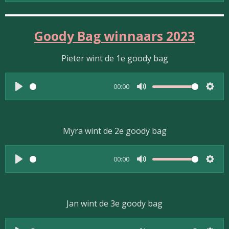
g
l
u
e
s
a
t
t
Goody Bag winnaars 2023
y
e
t
i
Pieter wint de 1e goody bag
n
g
00:00
s
P
M
S
l
u
e
a
t
t
Myra wint de 2e goody bag
y
e
t
i
00:00
n
P
M
S
g
l
u
e
s
a
t
t
Jan wint de 3e goody bag
y
e
t
i