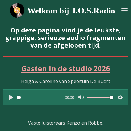
Ga
Welkom bij J.O.S.Radio
direct
naar
de
Op deze pagina vind je de leukste,
hoofdinhoud
grappige, serieuze audio fragmenten
van de afgelopen tijd.
Gasten in de studio 2026
Helga & Caroline van Speeltuin De Bucht
00:00
P
M
S
l
u
e
a
t
t
Vaste luisteraars Kenzo en Robbe.
y
e
t