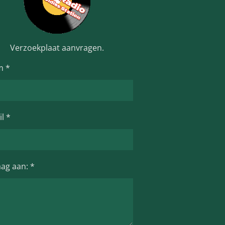
Verzoekplaat aanvragen.
m *
l *
aag aan: *