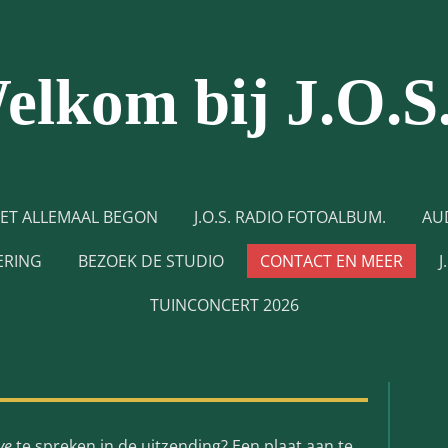
elkom bij J.O.S
ET ALLEMAAL BEGON
J.O.S. RADIO FOTOALBUM.
AU
ERING
BEZOEK DE STUDIO
CONTACT EN MEER
J
TUINCONCERT 2026
ive
te spreken in de uitzending? Een plaat aan te