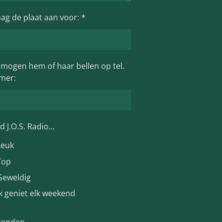
aag de plaat aan voor: *
e mogen hem of haar bellen op tel.
mer:
nd J.O.S. Radio…
Leuk
Top
Geweldig
Ik geniet elk weekend