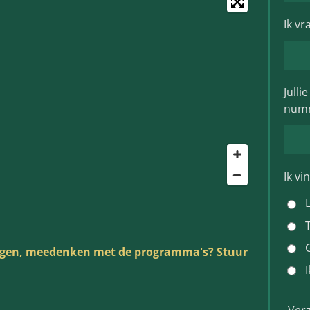
Ik vr
Julli
num
Ik vi
ragen, meedenken met de programma's? Stuur