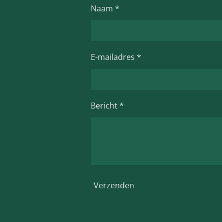
k
a
p
Naam *
m
E-mailadres *
Bericht *
Verzenden