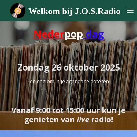
Ga
Welkom bij J.O.S.Radio
direct
naar
de
Neder
pop
dag
hoofdinhoud
Zondag 26 oktober 2025
Een dag om in je agenda te noteren!
Vanaf 9:00 tot 15:00 uur kun je
genieten van
live
radio!